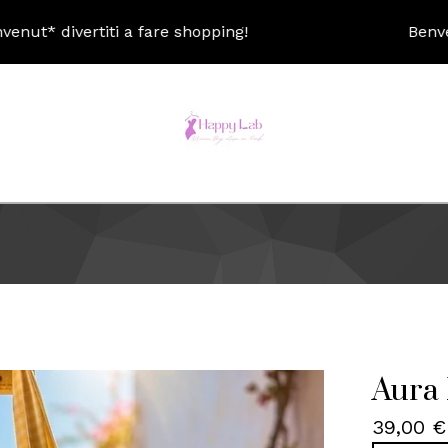
ertiti a fare shopping!
Benvenut* dive
Aura 
39,00
€