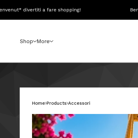
ivertiti a fare shopping!
Benvenut* div
Shop
More
Home
Products
Accessori