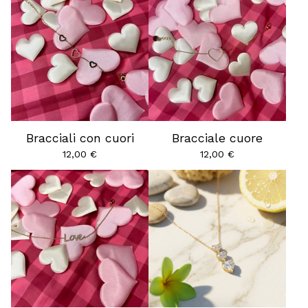
Bracciali con cuori
Bracciale cuore
12,00
€
12,00
€