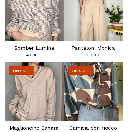
Bomber Lumina
Pantaloni Monica
40,00
€
15,00
€
ON SALE
ON SALE
Maglioncino Sahara
Camicia con fiocco